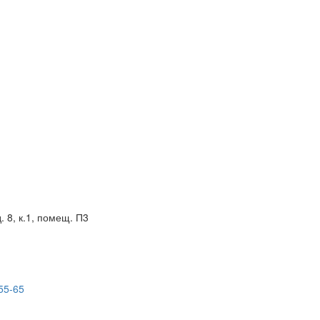
. 8, к.1, помещ. П3
55-65