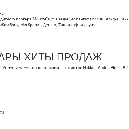
мы
едитного брокера MoneyCare в ведущих банках России:
Альфа Банк,
овКомБанк, МигКредит, Деньга, Тинькофф, и другие.
АРЫ ХИТЫ ПРОДАЖ
лее чем сорока поставщиков, таких как Nokian, Amtel, Pirelli, Brid
7J