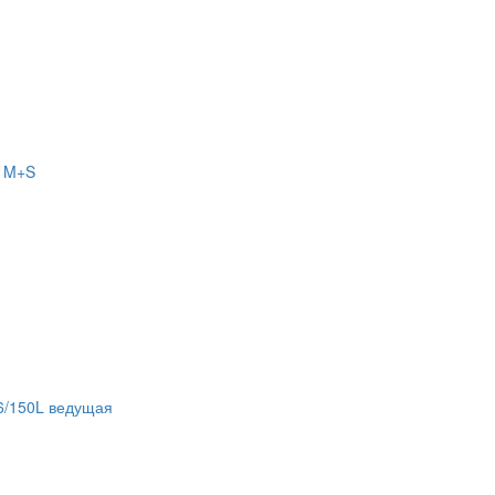
 M+S
6/150L ведущая