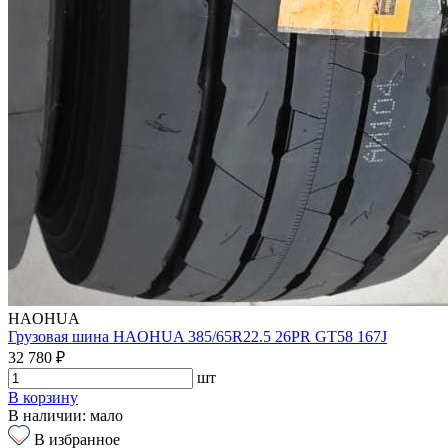
HAOHUA
Грузовая шина HAOHUA 385/65R22.5 26PR GT58 167J
32 780 ₽
шт
В корзину
В наличии: мало
В избранное