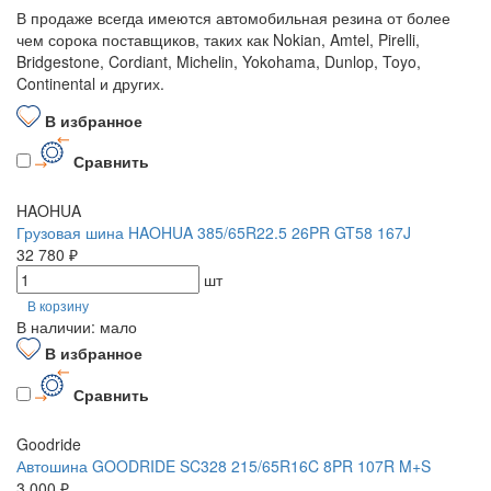
В продаже всегда имеются автомобильная резина от более
чем сорока поставщиков, таких как Nokian, Amtel, Pirelli,
Bridgestone, Cordiant, Michelin, Yokohama, Dunlop, Toyo,
Continental и других.
В избранное
Сравнить
HAOHUA
Грузовая шина HAOHUA 385/65R22.5 26PR GT58 167J
32 780 ₽
шт
В корзину
В наличии: мало
В избранное
Сравнить
Goodride
Автошина GOODRIDE SC328 215/65R16C 8PR 107R M+S
3 000 ₽