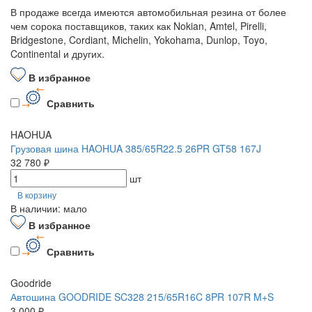
В продаже всегда имеются автомобильная резина от более
чем сорока поставщиков, таких как Nokian, Amtel, Pirelli,
Bridgestone, Cordiant, Michelin, Yokohama, Dunlop, Toyo,
Continental и других.
В избранное
Сравнить
HAOHUA
Грузовая шина HAOHUA 385/65R22.5 26PR GT58 167J
32 780 ₽
шт
В корзину
В наличии: мало
В избранное
Сравнить
Goodride
Автошина GOODRIDE SC328 215/65R16C 8PR 107R M+S
3 000 ₽