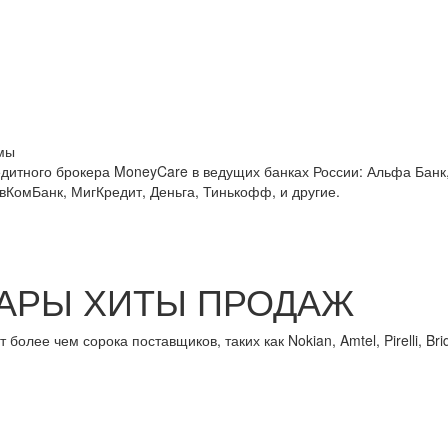
мы
едитного брокера MoneyCare в ведущих банках России:
Альфа Банк,
овКомБанк, МигКредит, Деньга, Тинькофф, и другие.
АРЫ ХИТЫ ПРОДАЖ
лее чем сорока поставщиков, таких как Nokian, Amtel, Pirelli, Brid