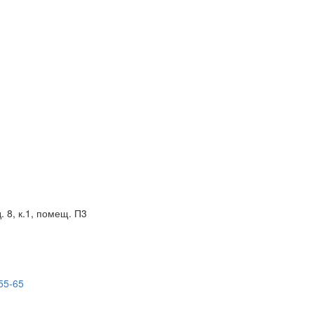
. 8, к.1, помещ. П3
55-65