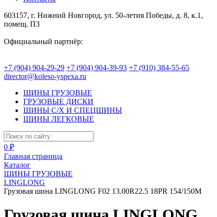
603157, г. Нижний Новгород, ул. 50-летия Победы, д. 8, к.1,
помещ. П3
Официальный партнёр:
+7 (904) 904-29-29
+7 (904) 904-39-93
+7 (910) 384-55-65
director@koleso-yspexa.ru
ШИНЫ ГРУЗОВЫЕ
ГРУЗОВЫЕ ДИСКИ
ШИНЫ С/Х И СПЕЦШИНЫ
ШИНЫ ЛЕГКОВЫЕ
0 ₽
Главная страница
Каталог
ШИНЫ ГРУЗОВЫЕ
LINGLONG
Грузовая шина LINGLONG F02 13.00R22.5 18PR 154/150M
Грузовая шина LINGLONG