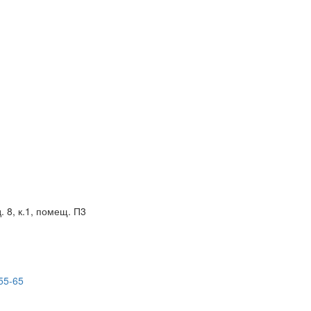
. 8, к.1, помещ. П3
55-65