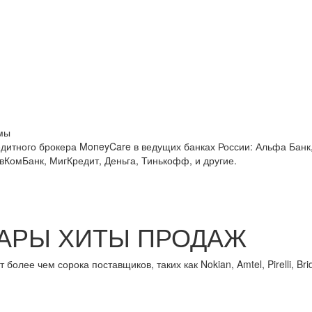
мы
едитного брокера MoneyCare в ведущих банках России:
Альфа Банк,
овКомБанк, МигКредит, Деньга, Тинькофф, и другие.
АРЫ ХИТЫ ПРОДАЖ
лее чем сорока поставщиков, таких как Nokian, Amtel, Pirelli, Brid