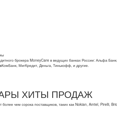
мы
едитного брокера MoneyCare в ведущих банках России:
Альфа Банк,
овКомБанк, МигКредит, Деньга, Тинькофф, и другие.
АРЫ ХИТЫ ПРОДАЖ
лее чем сорока поставщиков, таких как Nokian, Amtel, Pirelli, Brid