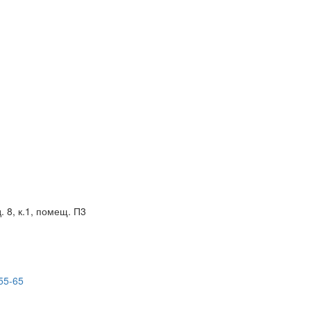
. 8, к.1, помещ. П3
55-65