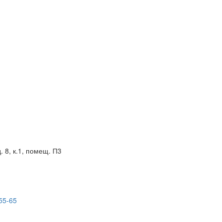
. 8, к.1, помещ. П3
55-65