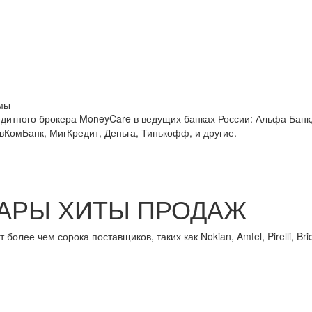
мы
едитного брокера MoneyCare в ведущих банках России:
Альфа Банк,
овКомБанк, МигКредит, Деньга, Тинькофф, и другие.
АРЫ ХИТЫ ПРОДАЖ
лее чем сорока поставщиков, таких как Nokian, Amtel, Pirelli, Brid