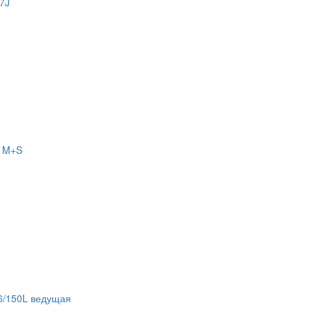
7J
 M+S
6/150L ведущая