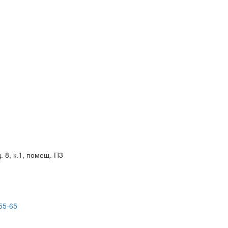
. 8, к.1, помещ. П3
55-65