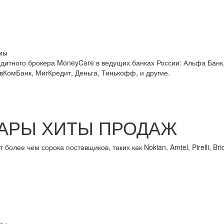
мы
едитного брокера MoneyCare в ведущих банках России:
Альфа Банк,
овКомБанк, МигКредит, Деньга, Тинькофф, и другие.
АРЫ ХИТЫ ПРОДАЖ
лее чем сорока поставщиков, таких как Nokian, Amtel, Pirelli, Brid