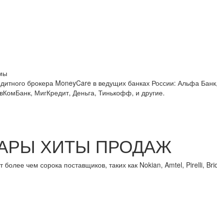
мы
едитного брокера MoneyCare в ведущих банках России:
Альфа Банк,
овКомБанк, МигКредит, Деньга, Тинькофф, и другие.
АРЫ ХИТЫ ПРОДАЖ
лее чем сорока поставщиков, таких как Nokian, Amtel, Pirelli, Brid