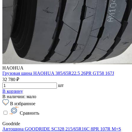
HAOHUA
Грузовая шина HAOHUA 385/65R22.5 26PR GT58 167J
32 780 ₽
шт
В корзину
В наличии: мало
В избранное
Сравнить
Goodride
Автошина GOODRIDE SC328 215/65R16C 8PR 107R M+S