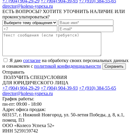
+7 (904) 904-29-29
+7 (904) 904-39-93
+7 (910) 384-55-65
director@koleso-yspexa.ru
ЕСТЬ ВОПРОСЫ? ХОТИТЕ УТОЧНИТЬ НАЛИЧИЕ ИЛИ
проконсультироваться?
Я даю
согласие
на обработку своих персональных данных
и ознакомлен с
политикой конфиденциальности
Отправить
ПОЛУЧИТЬ СПЕЦУСЛОВИЯ
ДЛЯ ЮРИДИЧЕСКОГО ЛИЦА
+7 (904) 904-29-29
+7 (904) 904-39-93
+7 (910) 384-55-65
director@koleso-yspexa.ru
График работы:
пн-пт: 09:00 - 18:00
Адрес офиса продаж:
603157, г. Нижний Новгород, ул. 50-летия Победы, д. 8, к.1,
помещ. П3
ООО «Колесо Успеха 52»
ИНН
5259159742