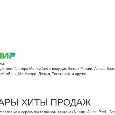
мы
едитного брокера MoneyCare в ведущих банках России:
Альфа Банк,
овКомБанк, МигКредит, Деньга, Тинькофф, и другие.
АРЫ ХИТЫ ПРОДАЖ
лее чем сорока поставщиков, таких как Nokian, Amtel, Pirelli, Brid