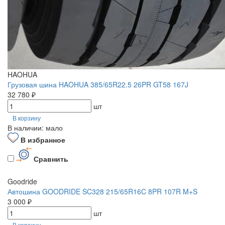
HAOHUA
Грузовая шина HAOHUA 385/65R22.5 26PR GT58 167J
32 780 ₽
шт
В корзину
В наличии: мало
В избранное
Сравнить
Goodride
Автошина GOODRIDE SC328 215/65R16C 8PR 107R M+S
3 000 ₽
шт
В корзину